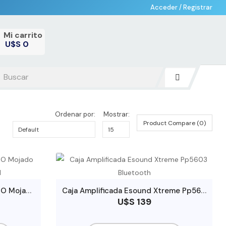
Acceder
/
Registrar
Mi carrito
U$S 0
-
Ordenar por:
Mostrar:
Product Compare (0)
A
spiradora Industrial En Seco O Mojado Marca Total 1400w 30l
C
aja Amplificada Esound Xtreme Pp5603 Bluetooth
U$S 139