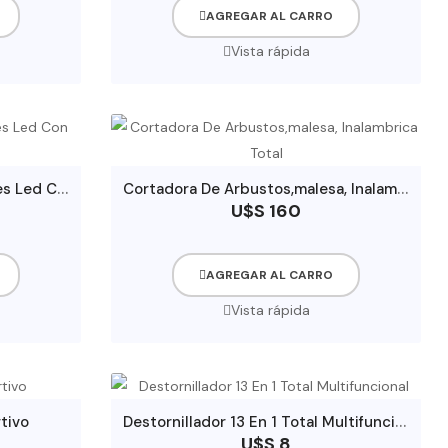
AGREGAR AL CARRO
Vista rápida
C
haleco De Ciclismo Con Luces Led Con Mando Inalambrico
C
ortadora De Arbustos,malesa, Inalambrica Total
U$S 160
AGREGAR AL CARRO
Vista rápida
D
estornillador 13 En 1 Total Multifuncional
tivo
U$S 8