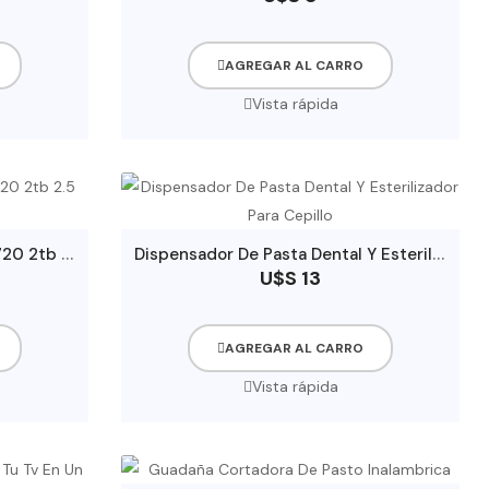
AGREGAR AL CARRO
Vista rápida
D
isco Duro Externo Adata Hd720 2tb 2.5 Usb 3.0
D
ispensador De Pasta Dental Y Esterilizador Para Cepillo
U$S 13
AGREGAR AL CARRO
Vista rápida