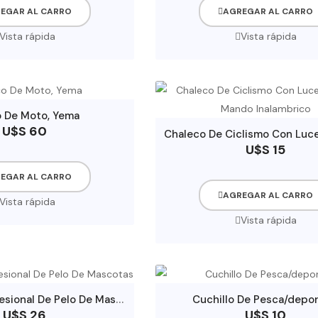
EGAR AL CARRO
AGREGAR AL CARRO
Vista rápida
Vista rápida
 De Moto, Yema
U$S 60
U$S 15
EGAR AL CARRO
AGREGAR AL CARRO
Vista rápida
Vista rápida
C
ortadora Profesional De Pelo De Mascotas
Cuchillo De Pesca/depor
U$S 26
U$S 10