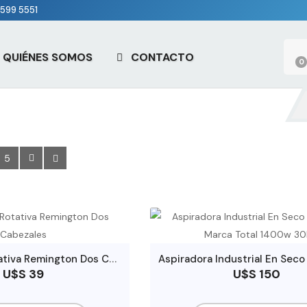
599 5551
QUIÉNES SOMOS
CONTACTO
0
5
A
feitadora Rotativa Remington Dos Cabezales
U$S 39
U$S 150