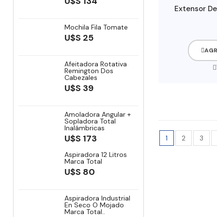
U$S 134
Extensor De
Mochila Fila Tomate
U$S 25
AGR
Afeitadora Rotativa
Remington Dos
Cabezales
U$S 39
Amoladora Angular +
Sopladora Total
Inalámbricas
U$S 173
1
2
3
Aspiradora 12 Litros
Marca Total
U$S 80
Aspiradora Industrial
En Seco O Mojado
Marca Total..