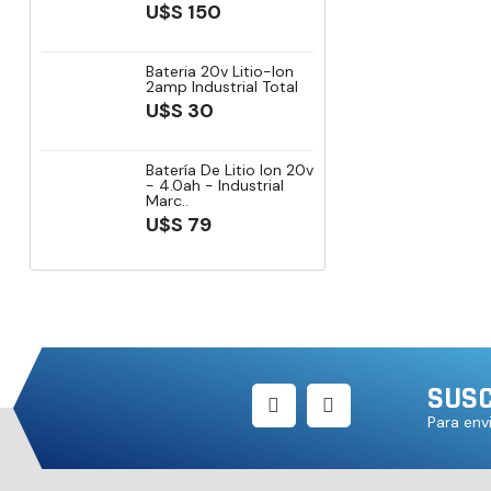
U$S 150
Bateria 20v Litio-Ion
2amp Industrial Total
U$S 30
Batería De Litio Ion 20v
- 4.0ah - Industrial
Marc..
U$S 79
SUSC
Para env