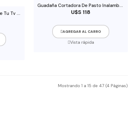
G
uadaña Cortadora De Pasto Inalambrica
U$S 118
G
oogle Chromecast, Convierte Tu Tv En Un Smart Tv
AGREGAR AL CARRO
Vista rápida
Mostrando 1 a 15 de 47 (4 Páginas)